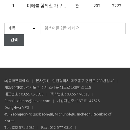
미래를 함께할 가구 하드웨어 인재 모집합니다
1
관리자
2025-01-20
2222
검색
㈜동화엠피에스
본사(D1) : 인천광역시 미추홀구 염전로 289번길 49
제2공장(F2) : 경기도 파주시 조리읍 뇌조로 108번길 115
대표번호 : 032-571-3095
팩스번호 : 032-577-6310
E-mail : dhmps@naver.com
사업자번호 : 137-81-47626
DongHwa MPS
49, Yeomjeon-ro 289beon-gil, Michuhol-gu, Incheon, Republic of
Korea
Tel : 032-571-3095
Fax : 032-577-6310