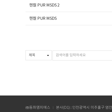
헨켈 PUR MSDS 2
헨켈 PUR MSDS
㈜동화엠피에스
본사(D1) : 인천광역시 미추홀구 염전