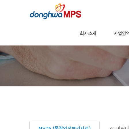
회사소개
사업영
MSDS (물질안전보건자료)
KC 어린