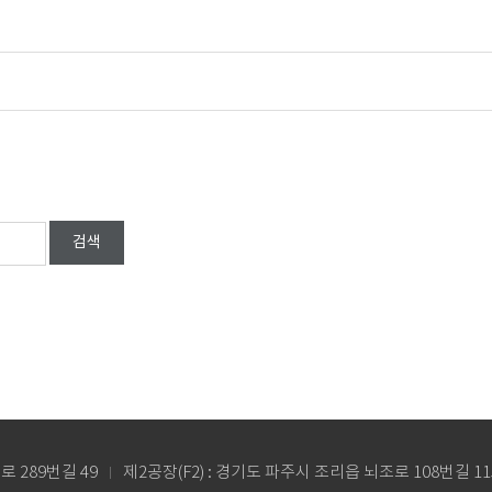
검색
로 289번길 49
제2공장(F2) : 경기도 파주시 조리읍 뇌조로 108번길 11