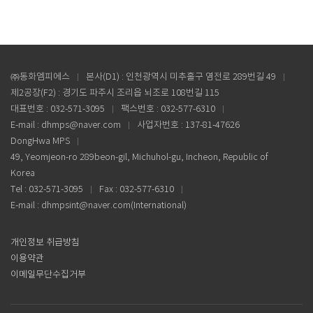
㈜동화엠피에스
본사(D1) : 인천광역시 미추홀구 염전로 289번길 49
제2공장(F2) : 경기도 파주시 조리읍 뇌조로 108번길 115
대표번호 : 032-571-3095
팩스번호 : 032-577-6310
E-mail : dhmps@naver.com
사업자번호 : 137-81-47626
DongHwa MPS
49, Yeomjeon-ro 289beon-gil, Michuhol-gu, Incheon, Republic of
Korea
Tel : 032-571-3095
Fax : 032-577-6310
E-mail : dhmpsint@naver.com(International)
개인정보 취급방침
이용약관
이메일무단수집거부