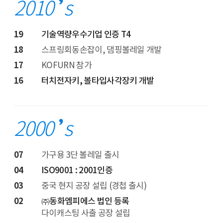
2010
s
19
기술역량우수기업 인증 T4
18
스프링회동손잡이, 댐핑볼레일 개발
17
KOFURN 참가
16
터치전자키, 볼타입사각장키 개발
2000
s
07
가구용 3단 볼레일 출시
04
ISO9001 : 2001인증
03
중국 현지 공장 설립 (경첩 출시)
02
㈜동화엠피에스 법인 등록
다이캐스팅 사출 공장 설립