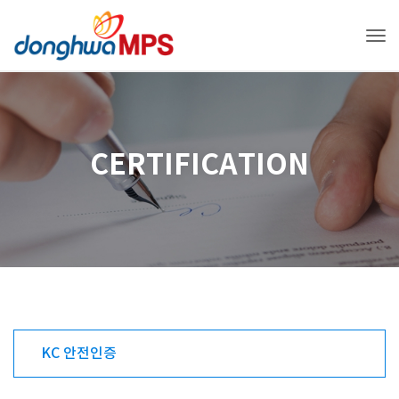
Tog
CERTIFICATION
KC 안전인증