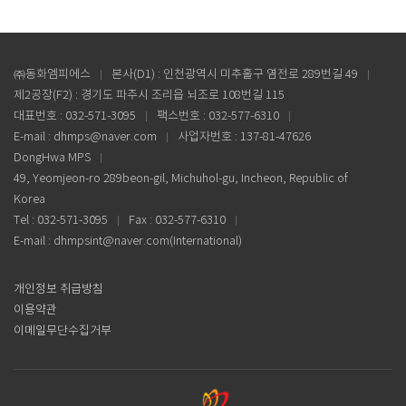
㈜동화엠피에스
본사(D1) : 인천광역시 미추홀구 염전로 289번길 49
제2공장(F2) : 경기도 파주시 조리읍 뇌조로 108번길 115
대표번호 : 032-571-3095
팩스번호 : 032-577-6310
E-mail : dhmps@naver.com
사업자번호 : 137-81-47626
DongHwa MPS
49, Yeomjeon-ro 289beon-gil, Michuhol-gu, Incheon, Republic of
Korea
Tel : 032-571-3095
Fax : 032-577-6310
E-mail : dhmpsint@naver.com(International)
개인정보 취급방침
이용약관
이메일무단수집거부