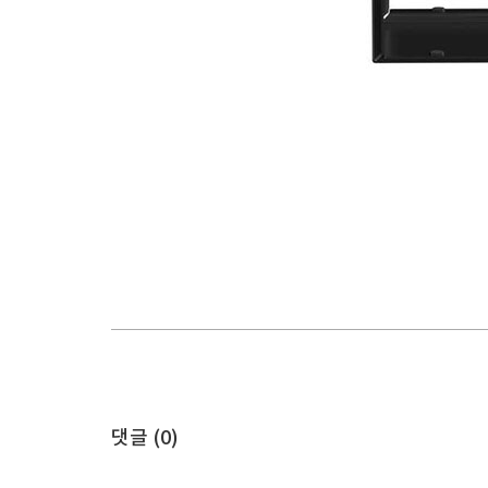
댓글 (
0
)