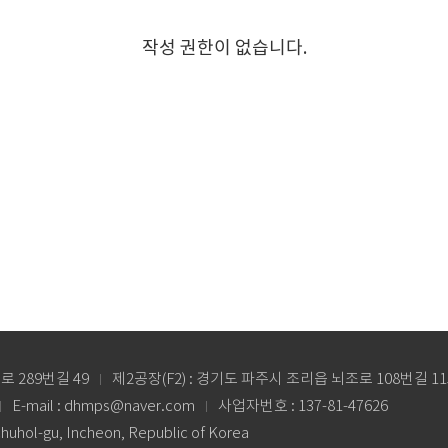
작성 권한이 없습니다.
로 289번길 49
제2공장(F2) : 경기도 파주시 조리읍 뇌조로 108번길 11
E-mail : dhmps@naver.com
사업자번호 : 137-81-47626
chuhol-gu, Incheon, Republic of Korea