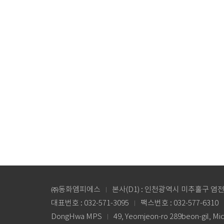
㈜동화엠피에스
본사(D1) : 인천광역시 미추홀구 염전
대표번호 : 032-571-3095
팩스번호 : 032-577-6310
DongHwa MPS
49, Yeomjeon-ro 289beon-gil, Mi