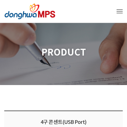
Tog
PRODUCT
4구 콘센트(USB Port)