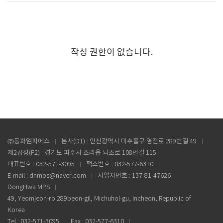
작성 권한이 없습니다.
㈜동화엠피에스
본사(D1) : 인천광역시 미추홀구 염전로 289번길 49
제2공장(F2) : 경기도 파주시 조리읍 뇌조로 108번길 115
대표번호 : 032-571-3095
팩스번호 : 032-577-6310
E-mail : dhmps@naver.com
사업자번호 : 137-81-47626
DongHwa MPS
49, Yeomjeon-ro 289beon-gil, Michuhol-gu, Incheon, Republic of
Korea
Tel : 032-571-3095
Fax : 032-577-6310