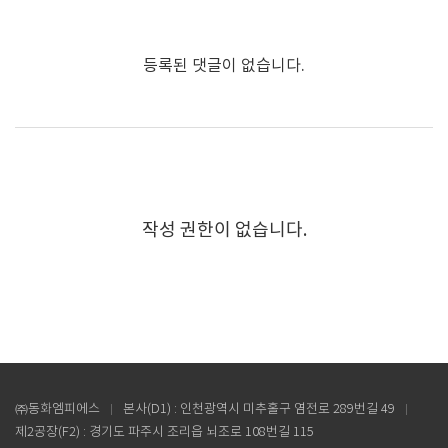
등록된 댓글이 없습니다.
작성 권한이 없습니다.
㈜동화엠피에스
본사(D1) : 인천광역시 미추홀구 염전로 289번길 49
제2공장(F2) : 경기도 파주시 조리읍 뇌조로 108번길 115