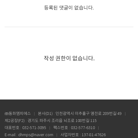
등록된 댓글이 없습니다.
작성 권한이 없습니다.
㈜동화엠피에스
본사(D1) : 인천광역시 미추홀구 염전로 289번길 49
제2공장(F2) : 경기도 파주시 조리읍 뇌조로 108번길 115
대표번호 : 032-571-3095
팩스번호 : 032-577-6310
E-mail : dhmps@naver.com
사업자번호 : 137-81-47626