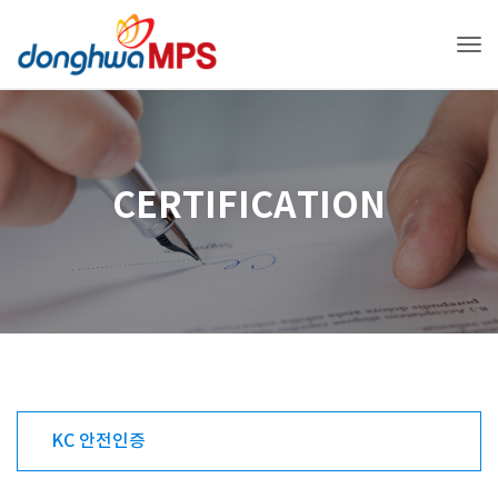
Tog
CERTIFICATION
KC 안전인증