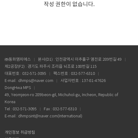
작성 권한이 없습니다.
㈜동화엠피에스
본사(D1) : 인천광역시 미추홀구 염전로 289번길 49
제2공장(F2) : 경기도 파주시 조리읍 뇌조로 108번길 115
대표번호 : 032-571-3095
팩스번호 : 032-577-6310
E-mail : dhmps@naver.com
사업자번호 : 137-81-47626
DongHwa MPS
49, Yeomjeon-ro 289beon-gil, Michuhol-gu, Incheon, Republic of
Korea
Tel : 032-571-3095
Fax : 032-577-6310
E-mail : dhmpsint@naver.com(International)
개인정보 취급방침